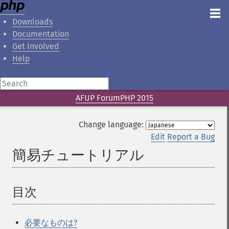
Downloads
Documentation
Get Involved
Help
AFUP ForumPHP 2015
Change language:
Edit
Report a Bug
簡易チュートリアル
¶
目次
¶
必要なものは?